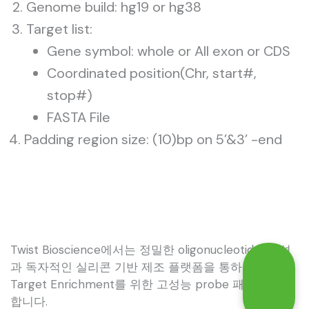
Genome build: hg19 or hg38
Target list:
Gene symbol: whole or All exon or CDS
Coordinated position(Chr, start#,
stop#)
FASTA File
Padding region size: (10)bp on 5’&3’ -end
Twist Bioscience에서는 정밀한 oligonucleotide 합성
과 독자적인 실리콘 기반 제조 플랫폼을 통하여 NGS
Target Enrichment를 위한 고성능 probe 패널을 생성
합니다.